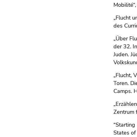
Seitenbereichs.
Mobilité“
Zur
Übersicht
„Flucht 
der
des Curri
Seitenbereiche
„Über Fl
der 32. I
Juden. J
Volkskun
„Flucht, 
Toren. Di
Camps. Hi
„Erzähle
Zentrum f
“Starting
States of