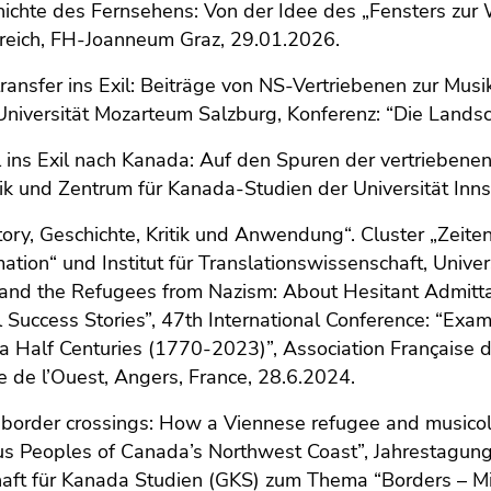
ichte des Fernsehens: Von der Idee des „Fensters zur W
rreich, FH-Joanneum Graz, 29.01.2026.
ansfer ins Exil: Beiträge von NS-Vertriebenen zur Mus
niversität Mozarteum Salzburg, Konferenz: “Die Landsc
l ins Exil nach Kanada: Auf den Spuren der vertriebenen
k und Zentrum für Kanada-Studien der Universität Inn
tory, Geschichte, Kritik und Anwendung“. Cluster „Zeite
ation“ und Institut für Translationswissenschaft, Univer
and the Refugees from Nazism: About Hesitant Admitta
l Success Stories”, 47th International Conference: “Ex
 Half Centuries (1770-2023)”, Association Française 
e de l’Ouest, Angers, France, 28.6.2024.
 border crossings: How a Viennese refugee and musicol
s Peoples of Canada’s Northwest Coast”, Jahrestagung
aft für Kanada Studien (GKS) zum Thema “Borders – Migr