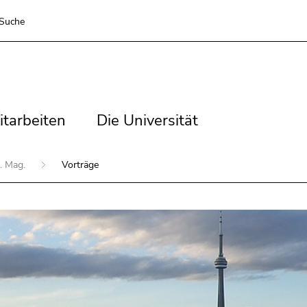
Suche
tarbeiten
Die
itarbeiten
Die Universität
Universität
l. Mag.
Vorträge