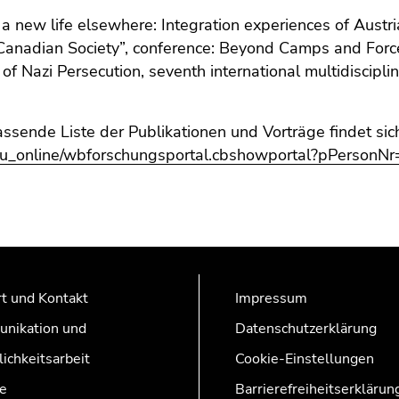
 a new life elsewhere: Integration experiences of Austr
anadian Society”, conference: Beyond Camps and Force
 of Nazi Persecution, seventh international multidiscipl
.
ssende Liste der Publikationen und Vorträge findet sic
kfu_online/wbforschungsportal.cbshowportal?pPersonN
t und Kontakt
Impressum
nikation und
Datenschutzerklärung
lichkeitsarbeit
Cookie-Einstellungen
e
Barrierefreiheitserklärun