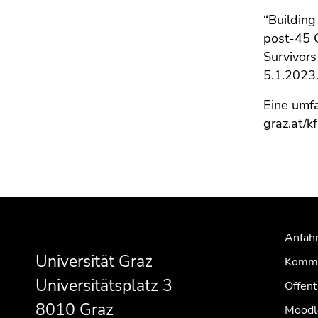
“Building
post-45 C
Survivors
5.1.2023
Eine umfa
graz.at/
Beginn
Ende
Ende
des
dieses
dieses
Anfahr
Seitenbereichs:
Seitenbereichs.
Seitenbereichs.
Zusatzinformationen:
Zur
Zur
Universität Graz
Kommu
Übersicht
Übersicht
Universitätsplatz 3
Öffent
der
der
8010 Graz
Seitenbereiche
Seitenbereiche
Moodl