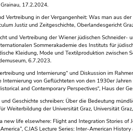
, Grainau, 17.2.2024.
und Vertreibung in der Vergangenheit: Was man aus der
culum Justiz und Zeitgeschichte, Oberlandesgericht Gra
ucht und Vertreibung der Wiener jüdischen Schneider-
nternationalen Sommerakademie des Instituts für jüdisc
üdische Kleidung, Mode und Textilproduktion zwischen
demuseum, 6.7.2023.
Vertreibung und Internierung“ und Diskussion im Rahme
e Internierung von Geflüchteten von den 1930er Jahren
storical and Contemporary Perspectives“, Haus der Ges
n und Geschichte schreiben: Über die Bedeutung münd
ür Weiterbildung der Universität Graz, Universität Graz
 a new life elsewhere: Flight and Integration Stories o
 America”, C.IAS Lecture Series: Inter-American History 