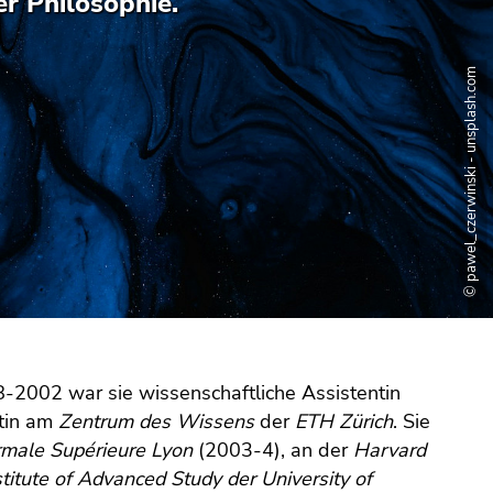
er Philosophie.
© pawel_czerwinski - unsplash.com
8-2002 war sie wissenschaftliche Assistentin
ntin am
Zentrum des Wissens
der
ETH Zürich
. Sie
rmale Supérieure Lyon
(2003-4), an der
Harvard
stitute of Advanced Study
der University of