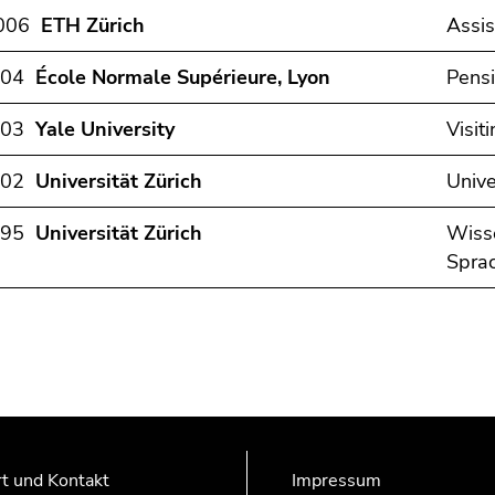
2006
ETH Zürich
Assis
004
École Normale Supérieure, Lyon
Pensi
003
Yale University
Visit
002
Universität Zürich
Unive
995
Universität Zürich
Wisse
Spra
t und Kontakt
Impressum