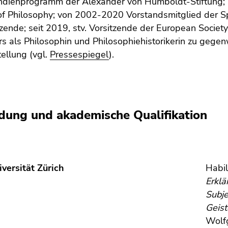
endienprogramm der Alexander von Humboldt-Stiftung; 
 of Philosophy; von 2002-2020 Vorstandsmitglied der 
tzende; seit 2019, stv. Vorsitzende der European Societ
rs als Philosophin und Philosophiehistorikerin zu gege
ellung (vgl.
Pressespiegel
).
dung und akademische Qualifikation
iversität Zürich
Habil
Erklä
Subje
Geis
Wolfg