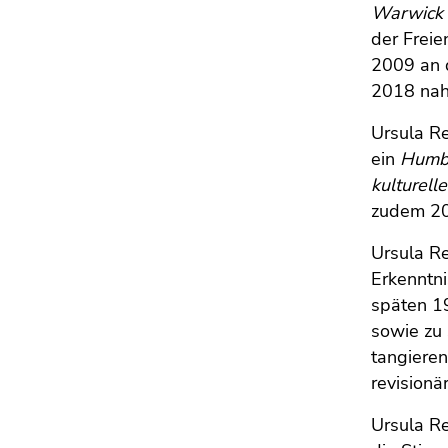
4)
Warwick
Zu
der Freie
den
2009 an 
Zusatzinformationen
2018 nah
(Zugriffstaste
5)
Ursula R
Zu
ein
Humbo
den
kulturelle
Seiteneinstellungen
zudem 20
(Benutzer/Sprache)
(Zugriffstaste
Ursula R
8)
Erkenntni
Zur
späten 19
Suche
sowie zu 
(Zugriffstaste
tangieren
9)
revisionä
Ende
Ursula Re
dieses