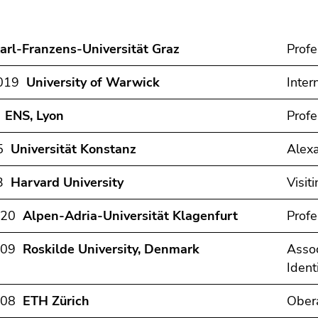
arl-Franzens-Universität Graz
Profe
2019
University of Warwick
Inter
8
ENS, Lyon
Profe
15
Universität Konstanz
Alex
13
Harvard University
Visit
020
Alpen-Adria-Universität Klagenfurt
Profe
009
Roskilde University, Denmark
Assoc
Ident
008
ETH Zürich
Ober