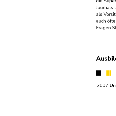
die Stip
Seitenbereichs.
Journals
Zur
Übersicht
als Vorsi
der
auch öfte
Seitenbereiche
Fragen St
Ausbil
2007
Un