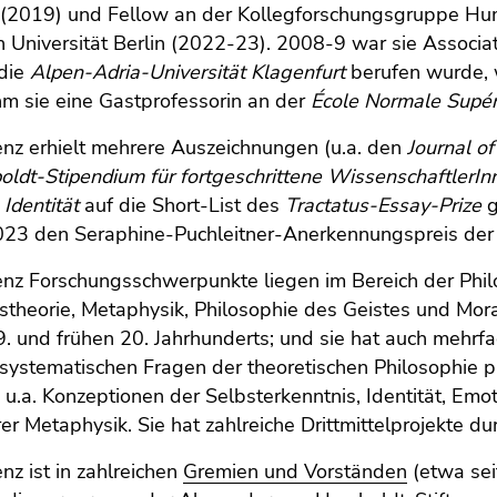
(2019) und Fellow an der Kollegforschungsgruppe Huma
n Universität Berlin (2022-23). 2008-9 war sie Associa
die
Alpen-Adria-Universität Klagenfurt
berufen wurde, w
m sie eine Gastprofessorin an der
École Normale Supér
enz erhielt mehrere Auszeichnungen (u.a. den
Journal o
ldt-Stipendium für fortgeschrittene WissenschaftlerIn
 Identität
auf die Short-List des
Tractatus-Essay-Prize
g
23 den Seraphine-Puchleitner-Anerkennungspreis der U
enz Forschungsschwerpunkte liegen im Bereich der Phil
stheorie, Metaphysik, Philosophie des Geistes und Mor
. und frühen 20. Jahrhunderts; und sie hat auch mehrfa
systematischen Fragen der theoretischen Philosophie pu
 u.a. Konzeptionen der Selbsterkenntnis, Identität, Emo
rer Metaphysik. Sie hat zahlreiche Drittmittelprojekte durc
nz ist in zahlreichen
Gremien und Vorständen
(etwa sei