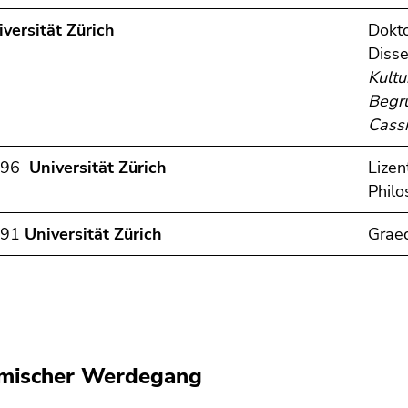
iversität Zürich
Dokto
Disse
Kultu
Begr
Cass
996
Universität Zürich
Lizen
Philo
991
Universität Zürich
Graec
mischer Werdegang